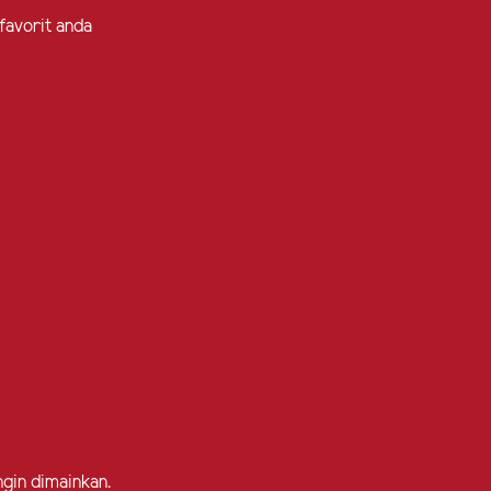
 favorit anda
ngin dimainkan.