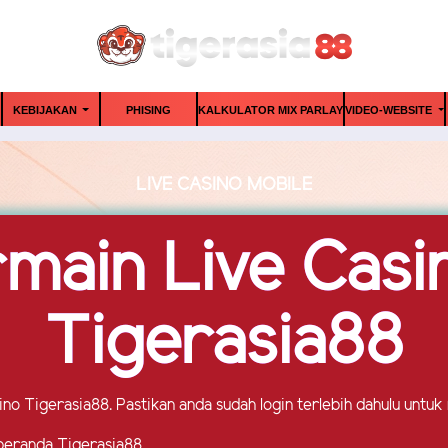
KEBIJAKAN
PHISING
KALKULATOR MIX PARLAY
VIDEO-WEBSITE
LIVE CASINO MOBILE
main Live Casi
Tigerasia88
ino Tigerasia88. Pastikan anda sudah login terlebih dahulu untu
beranda Tigerasia88.