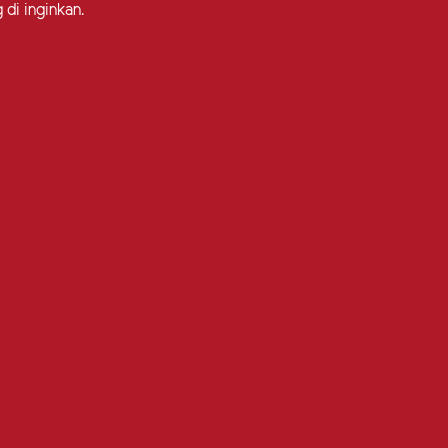
g di inginkan.