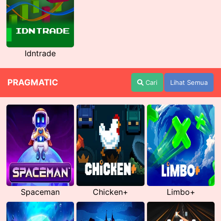
Idntrade
PRAGMATIC
Cari
Lihat Semua
Spaceman
Chicken+
Limbo+