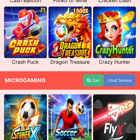
Cash Balloon
Plinko of Mine
Chicken Dash
Crash Puck
Dragon Treasure
Crazy Hunter
MICROGAMING
Cari
Lihat Semua