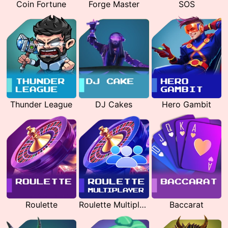
Coin Fortune
Forge Master
SOS
Thunder League
DJ Cakes
Hero Gambit
Roulette
Roulette Multiplayer
Baccarat