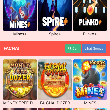
Mines+
Spire+
Plinko+
FACHAI
Cari
Lihat Semua
MONEY TREE DOZER
FA CHAI DOZER
MINES