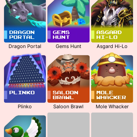
Dragon Portal
Gems Hunt
Asgard Hi-Lo
Plinko
Saloon Brawl
Mole Whacker