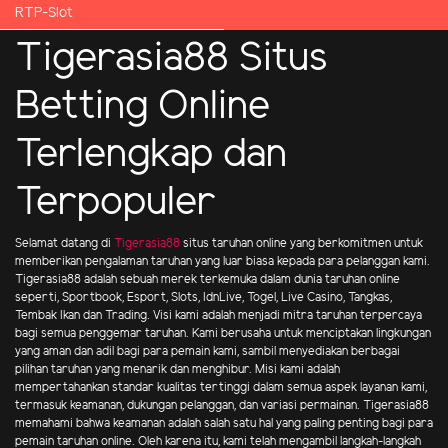
RTP-Slot
Tigerasia88 Situs
Betting Online
Terlengkap dan
Terpopuler
Selamat datang di
Tigerasia88
situs taruhan online yang berkomitmen untuk
memberikan pengalaman taruhan yang luar biasa kepada para pelanggan kami.
Tigerasia88 adalah sebuah merek terkemuka dalam dunia taruhan online
seperti, Sportbook, Esport, Slots, IdnLive, Togel, Live Casino, Tangkas,
Tembak Ikan dan Trading. Visi kami adalah menjadi mitra taruhan terpercaya
bagi semua penggemar taruhan. Kami berusaha untuk menciptakan lingkungan
yang aman dan adil bagi para pemain kami, sambil menyediakan berbagai
pilihan taruhan yang menarik dan menghibur. Misi kami adalah
mempertahankan standar kualitas tertinggi dalam semua aspek layanan kami,
termasuk keamanan, dukungan pelanggan, dan variasi permainan. Tigerasia88
memahami bahwa keamanan adalah salah satu hal yang paling penting bagi para
pemain taruhan online. Oleh karena itu, kami telah mengambil langkah-langkah