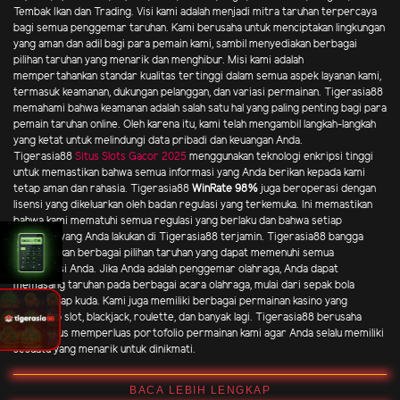
Tembak Ikan dan Trading. Visi kami adalah menjadi mitra taruhan terpercaya
bagi semua penggemar taruhan. Kami berusaha untuk menciptakan lingkungan
yang aman dan adil bagi para pemain kami, sambil menyediakan berbagai
pilihan taruhan yang menarik dan menghibur. Misi kami adalah
mempertahankan standar kualitas tertinggi dalam semua aspek layanan kami,
termasuk keamanan, dukungan pelanggan, dan variasi permainan. Tigerasia88
memahami bahwa keamanan adalah salah satu hal yang paling penting bagi para
pemain taruhan online. Oleh karena itu, kami telah mengambil langkah-langkah
yang ketat untuk melindungi data pribadi dan keuangan Anda.
Tigerasia88
Situs Slots Gacor 2025
menggunakan teknologi enkripsi tinggi
untuk memastikan bahwa semua informasi yang Anda berikan kepada kami
tetap aman dan rahasia. Tigerasia88
WinRate 98%
juga beroperasi dengan
lisensi yang dikeluarkan oleh badan regulasi yang terkemuka. Ini memastikan
bahwa kami mematuhi semua regulasi yang berlaku dan bahwa setiap
transaksi yang Anda lakukan di Tigerasia88 terjamin. Tigerasia88 bangga
menyediakan berbagai pilihan taruhan yang dapat memenuhi semua
preferensi Anda. Jika Anda adalah penggemar olahraga, Anda dapat
memasang taruhan pada berbagai acara olahraga, mulai dari sepak bola
hingga balap kuda. Kami juga memiliki berbagai permainan kasino yang
mencakup slot, blackjack, roulette, dan banyak lagi. Tigerasia88 berusaha
untuk terus memperluas portofolio permainan kami agar Anda selalu memiliki
sesuatu yang menarik untuk dinikmati.
BACA LEBIH LENGKAP